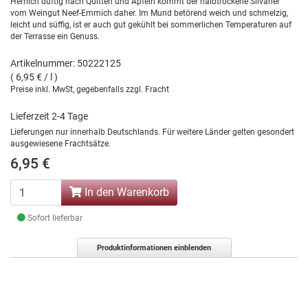
Herrlich duftig nach Quitten und Äpfeln kommt der halbtrockene Silvaner
vom Weingut Neef-Emmich daher. Im Mund betörend weich und schmelzig,
leicht und süffig, ist er auch gut gekühlt bei sommerlichen Temperaturen auf
der Terrasse ein Genuss.
Artikelnummer: 50222125
( 6,95 € / l )
Preise inkl. MwSt, gegebenfalls zzgl. Fracht
Lieferzeit 2-4 Tage
Lieferungen nur innerhalb Deutschlands. Für weitere Länder gelten gesondert
ausgewiesene Frachtsätze.
6,95 €
In den Warenkorb
Sofort lieferbar
Produktinformationen einblenden