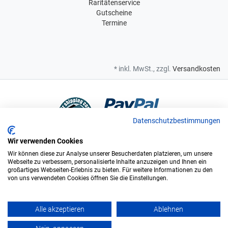
Raritätenservice
Gutscheine
Termine
* inkl. MwSt., zzgl.
Versandkosten
Datenschutzbestimmungen
Wir verwenden Cookies
Bei uns sind Sie in sicheren Händen
Wir können diese zur Analyse unserer Besucherdaten platzieren, um unsere
Webseite zu verbessern, personalisierte Inhalte anzuzeigen und Ihnen ein
großartiges Webseiten-Erlebnis zu bieten. Für weitere Informationen zu den
von uns verwendeten Cookies öffnen Sie die Einstellungen.
Wir sind offizieller Supplier und exclusiver Weinlieferant des
Bundesligisten FC Augsburg.
Alle akzeptieren
Ablehnen
Vinopolis GmbH & Co. KG. © Alle Rechte vorbehalten. - ÖKO zertifiziert