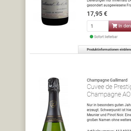
Lieferungen nur innerhalb D
gesondert ausgewiesene Fra
17,95 €
In de
Sofort lieferbar
Produktinformationen einblen
Champagne Gallimard
Cuvee de Presti
Champagne AO
Nur in besonders guten Jah
erzeugt. Schwerpunkt ist hi
Meunier und Pinot Noir. Ei
großen Namen ohne weitere