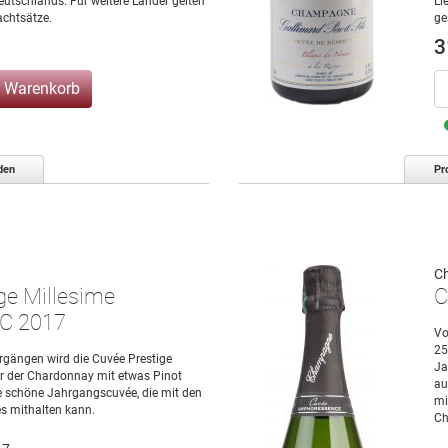
eutschlands. Für weitere Länder gelten
Li
chtsätze.
ge
3
n Warenkorb
den
Pr
C
ge Millesime
C
C 2017
Vo
25
rgängen wird die Cuvée Prestige
Ja
er der Chardonnay mit etwas Pinot
au
ne schöne Jahrgangscuvée, die mit den
mi
s mithalten kann.
Ch