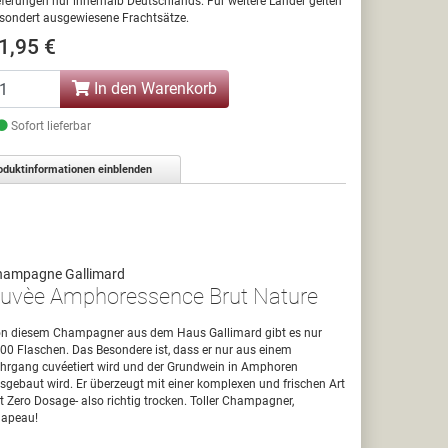
eferungen nur innerhalb Deutschlands. Für weitere Länder gelten
sondert ausgewiesene Frachtsätze.
1,95 €
In den Warenkorb
Sofort lieferbar
oduktinformationen einblenden
hampagne Gallimard
uvèe Amphoressence Brut Nature
n diesem Champagner aus dem Haus Gallimard gibt es nur
00 Flaschen. Das Besondere ist, dass er nur aus einem
hrgang cuvéetiert wird und der Grundwein in Amphoren
sgebaut wird. Er überzeugt mit einer komplexen und frischen Art
t Zero Dosage- also richtig trocken. Toller Champagner,
apeau!