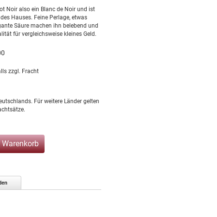
not Noir also ein Blanc de Noir und ist
des Hauses. Feine Perlage, etwas
egante Säure machen ihn belebend und
ität für vergleichsweise kleines Geld.
00
lls zzgl. Fracht
eutschlands. Für weitere Länder gelten
chtsätze.
n Warenkorb
den