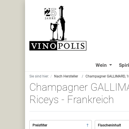
Wein
Spir
Sie sind hier:
Nach Hersteller
Champagner GALLIMARD, 18 r
Champagner GALLIMAR
Riceys - Frankreich
Preisfilter
Flascheninhalt