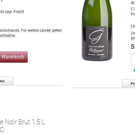
17
Ar
( 
lls zzgl. Fracht
Pr
Li
eutschlands. Für weitere Länder gelten
Li
chtsätze.
ge
5
n Warenkorb
den
Pr
 Noir Brut 1,5 L
OC