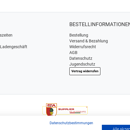
BESTELLINFORMATIONE
szeiten
Bestellung
Versand & Bezahlung
 Ladengeschäft
Widerrufsrecht
AGB
Datenschutz
Jugendschutz
Vertrag widerrufen
Wir sind offizieller Supplier und exclusiver Weinlieferant des
Datenschutzbestimmungen
Bundesligisten FC Augsburg.
Alle akze