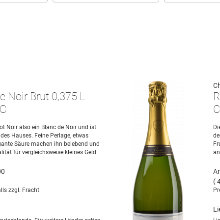
C
e Noir Brut 0,375 L
R
OC
C
not Noir also ein Blanc de Noir und ist
Di
des Hauses. Feine Perlage, etwas
de
egante Säure machen ihn belebend und
Fr
ität für vergleichsweise kleines Geld.
an
00
Ar
( 
lls zzgl. Fracht
Pr
Li