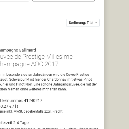
Sortierung:
Titel
hampagne Gallimard
uvee de Prestige Millesime
hampagne AOC 2017
r in besonders guten Jahrgängen wird die Cuvée Prestige
zeugt. Schwerpunkt ist hier der Chardonnay mit etwas Pinot
unier und Pinot Noir. Eine schöne Jahrgangscuvée, die mit den
oßen Namen ohne weiteres mithalten kann.
tikelnummer: 41240217
53,27 € / l )
eise inkl. MwSt, gegebenfalls zzgl. Fracht
eferzeit 2-4 Tage