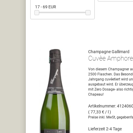
17 - 69 EUR
Champagne Gallimard
Cuvèe Amphores
Von diesem Champagner aus
2500 Flaschen. Das Besonder
Jahrgang cuvéetiert wird u
ausgebaut wird. Er überzeug
mit Zero Dosage- also richt
Chapeau!
Artikelnummer: 412406
( 77,33 € / l )
Preise inkl. MwSt, gegebenfa
Lieferzeit 2-4 Tage