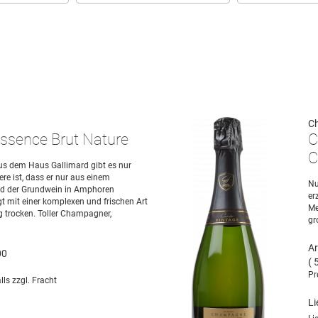
C
sence Brut Nature
C
C
 dem Haus Gallimard gibt es nur
e ist, dass er nur aus einem
Nu
nd der Grundwein in Amphoren
er
t mit einer komplexen und frischen Art
Me
ig trocken. Toller Champagner,
gr
Ar
00
( 
Pr
lls zzgl. Fracht
Li