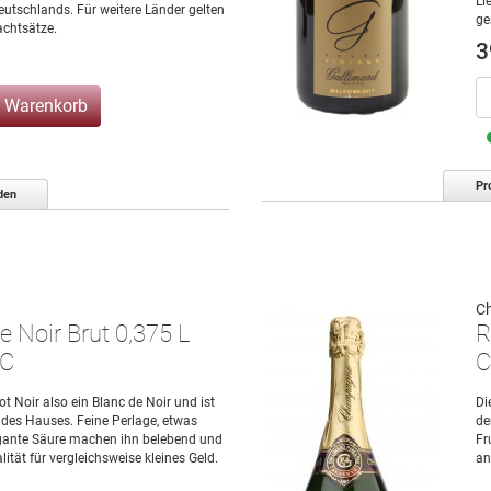
Li
eutschlands. Für weitere Länder gelten
ge
chtsätze.
3
n Warenkorb
Pr
den
C
e Noir Brut 0,375 L
R
OC
C
not Noir also ein Blanc de Noir und ist
Di
des Hauses. Feine Perlage, etwas
de
egante Säure machen ihn belebend und
Fr
ität für vergleichsweise kleines Geld.
an