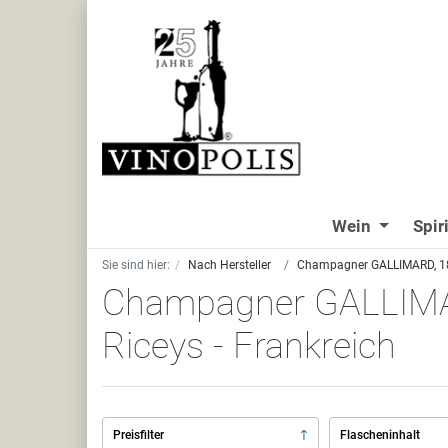
Wein
Spir
Sie sind hier:
Nach Hersteller
Champagner GALLIMARD, 18 r
Champagner GALLIMAR
Riceys - Frankreich
Preisfilter
Flascheninhalt