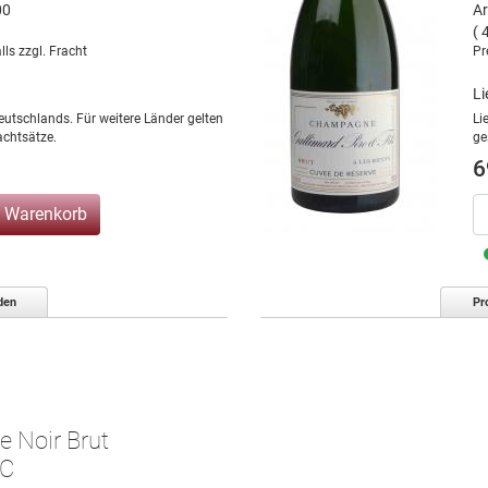
00
Ar
( 
lls zzgl. Fracht
Pr
Li
eutschlands. Für weitere Länder gelten
Li
chtsätze.
ge
6
n Warenkorb
den
Pr
e Noir Brut
OC