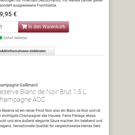
eferungen nur innerhalb Deutschlands. Für weitere Länder gelten
sondert ausgewiesene Frachtsätze.
9,95 €
In den Warenkorb
Sofort lieferbar
oduktinformationen einblenden
hampagne Gallimard
eserve Blanc de Noir Brut 1,5 L
hampagne AOC
e Reserve ist ein reiner Pinot Noir also ein Blanc de Noir und ist
r wichtigste Champagner des Hauses. Feine Perlage, etwas
ucht und eine äußerst elegante Säure machen ihn belebend und
regend. Sensationelle Qualität für vergleichsweise kleines Geld.