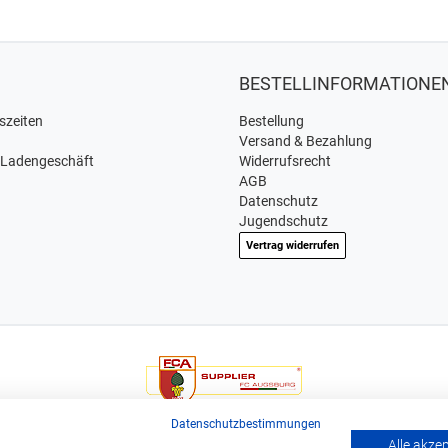
BESTELLINFORMATIONE
szeiten
Bestellung
Versand & Bezahlung
 Ladengeschäft
Widerrufsrecht
AGB
Datenschutz
Jugendschutz
Vertrag widerrufen
Wir sind offizieller Supplier und exclusiver Weinlieferant des
Datenschutzbestimmungen
Bundesligisten FC Augsburg.
Alle akze