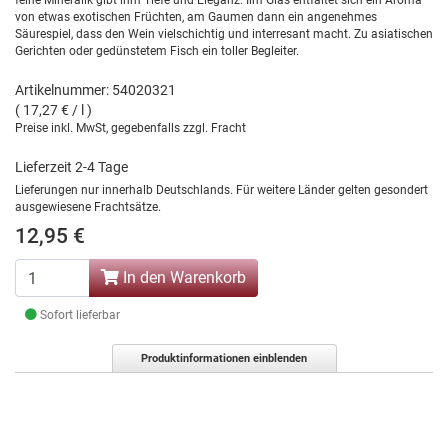
feine Mineralik gibt ihm Tiefe und Eleganz. Iim Glas entfaltet sich ein Aroma
von etwas exotischen Früchten, am Gaumen dann ein angenehmes
Säurespiel, dass den Wein vielschichtig und interresant macht. Zu asiatischen
Gerichten oder gedünstetem Fisch ein toller Begleiter.
Artikelnummer: 54020321
( 17,27 € / l )
Preise inkl. MwSt, gegebenfalls zzgl. Fracht
Lieferzeit 2-4 Tage
Lieferungen nur innerhalb Deutschlands. Für weitere Länder gelten gesondert
ausgewiesene Frachtsätze.
12,95 €
In den Warenkorb
Sofort lieferbar
Produktinformationen einblenden