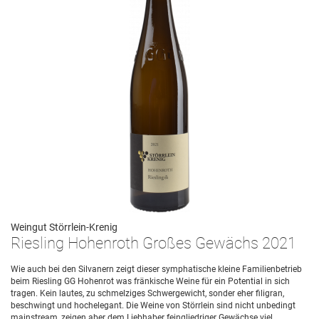
Weingut Störrlein-Krenig
Riesling Hohenroth Großes Gewächs 2021
Wie auch bei den Silvanern zeigt dieser symphatische kleine Familienbetrieb
beim Riesling GG Hohenrot was fränkische Weine für ein Potential in sich
tragen. Kein lautes, zu schmelziges Schwergewicht, sonder eher filigran,
beschwingt und hochelegant. Die Weine von Störrlein sind nicht unbedingt
mainstream, zeigen aber dem Liebhaber feingliedriger Gewächse viel