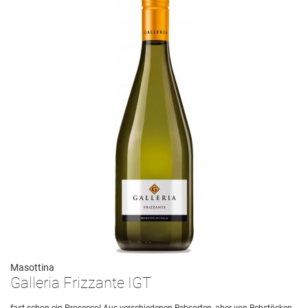
Masottina
Galleria Frizzante IGT