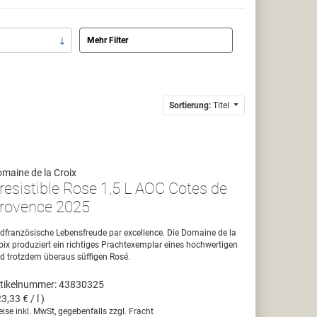
Mehr Filter
Sortierung:
Titel
maine de la Croix
rresistible Rose 1,5 L AOC Cotes de
rovence 2025
dfranzösische Lebensfreude par excellence. Die Domaine de la
oix produziert ein richtiges Prachtexemplar eines hochwertigen
d trotzdem überaus süffigen Rosé.
tikelnummer: 43830325
23,33 € / l )
eise inkl. MwSt, gegebenfalls zzgl. Fracht