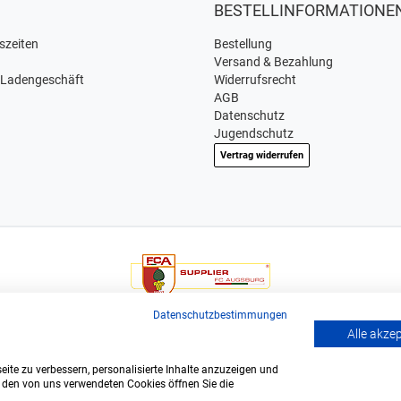
BESTELLINFORMATIONE
szeiten
Bestellung
Versand & Bezahlung
 Ladengeschäft
Widerrufsrecht
AGB
Datenschutz
Jugendschutz
Vertrag widerrufen
Wir sind offizieller Supplier und exclusiver Weinlieferant des
Datenschutzbestimmungen
Bundesligisten FC Augsburg.
Alle akze
ite zu verbessern, personalisierte Inhalte anzuzeigen und
u den von uns verwendeten Cookies öffnen Sie die
polis GmbH & Co. KG. © Alle Rechte vorbehalten. - ÖKO zertifiziert DE-B