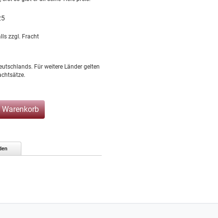
25
lls zzgl. Fracht
eutschlands. Für weitere Länder gelten
chtsätze.
n Warenkorb
den