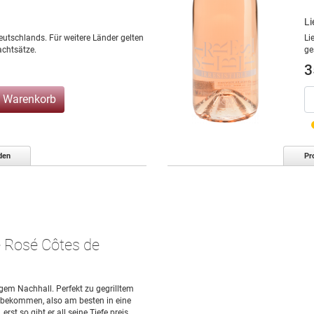
Li
eutschlands. Für weitere Länder gelten
Li
chtsätze.
ge
3
n Warenkorb
den
Pr
e Rosé Côtes de
gem Nachhall. Perfekt zu gegrilltem
uft bekommen, also am besten in eine
rst so gibt er all seine Tiefe preis.