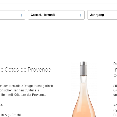
Gesetzl. Herkunft
Jahrgang
Do
uge Cotes de Provence
I
P
ch der Irresistible Rouge fruchtig frisch
Sü
onischen Tanninstruktur als
Cr
illtem mit Kräutern der Provence.
un
24
Ar
( 
lls zzgl. Fracht
Pr