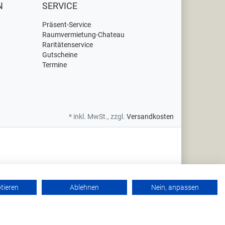
N
SERVICE
Präsent-Service
Raumvermietung-Chateau
Raritätenservice
Gutscheine
Termine
* inkl. MwSt., zzgl.
Versandkosten
ptieren
Ablehnen
Nein, anpassen
Y-037